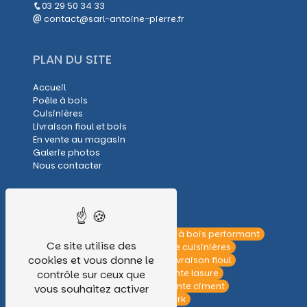
03 29 50 34 33
contact@sarl-antoine-pierre.fr
PLAN DU SITE
Accueil
Poêle à bois
Cuisinières
Livraison fioul et bois
En vente au magasin
Galerie photos
Nous contacter
NOS PRESTATIONS
Poêles à bois pas chers
Poêle à bois performant
Ce site utilise des
Installation poêle à bois
Vente cuisinières
cookies et vous donne le
Livraison bois de chauffage
Livraison fioul
contrôle sur ceux que
Matériaux de construction
Vente lasure
Vente sable
Vente agglos
Vente ciment
vous souhaitez activer
Poêle à bois
Poêle marque Hark