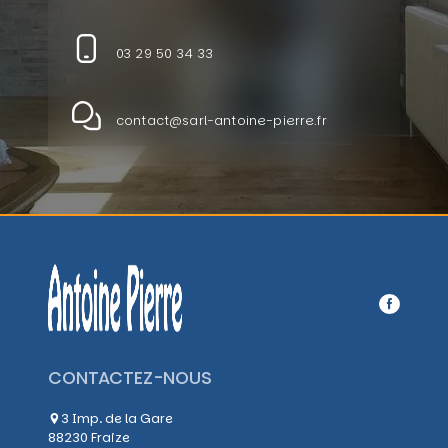
03 29 50 34 33
contact@sarl-antoine-pierre.fr
CONTACTEZ-NOUS
3 Imp. de la Gare
88230 Fraize